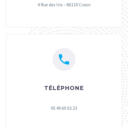
4 Rue des Iris – 86110 Craon


TÉLÉPHONE
05 49 60 02 23